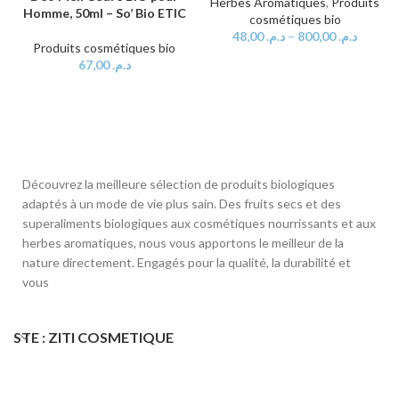
Herbes Aromatiques
,
Produits
Homme, 50ml – So’ Bio ETIC
cosmétiques bio
48,00
د.م.
–
800,00
د.م.
Produits cosmétiques bio
67,00
د.م.
Découvrez la meilleure sélection de produits biologiques
adaptés à un mode de vie plus sain. Des fruits secs et des
superaliments biologiques aux cosmétiques nourrissants et aux
herbes aromatiques, nous vous apportons le meilleur de la
nature directement. Engagés pour la qualité, la durabilité et
vous
STE : ZITI COSMETIQUE