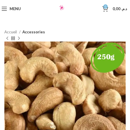
0
MENU
0,00
د.م.
Accueil
Accessories