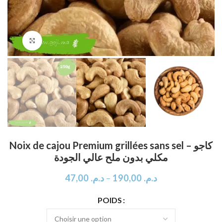
Click to enlarge
Noix de cajou Premium grillées sans sel – كاجو
مكلي بدون ملح عالي الجودة
47,00
د.م.
–
190,00
د.م.
POIDS