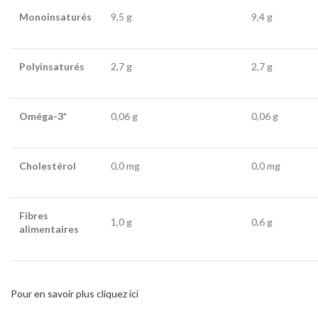
Monoinsaturés
9,5 g
9,4 g
Polyinsaturés
2,7 g
2,7 g
Oméga-3*
0,06 g
0,06 g
Cholestérol
0,0 mg
0,0 mg
Fibres
1,0 g
0,6 g
alimentaires
Pour en savoir plus cliquez ici