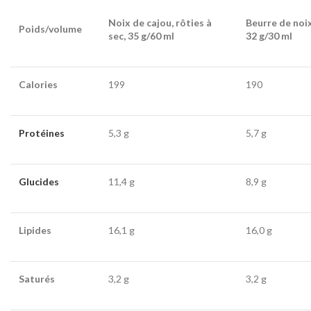
Noix de cajou, rôties à
Beurre de noix
Poids/volume
sec, 35 g/60 ml
32 g/30 ml
Calories
199
190
Protéines
5,3 g
5,7 g
Glucides
11,4 g
8,9 g
Lipides
16,1 g
16,0 g
Saturés
3,2 g
3,2 g