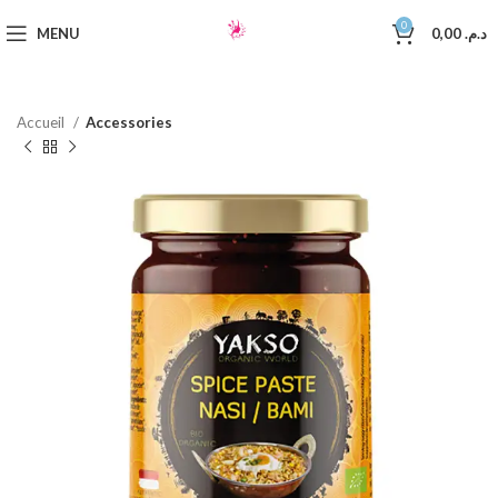
0
MENU
0,00
د.م.
Accueil
Accessories