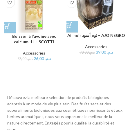
Ail noir ثوم أسود – AJO NEGRO
Boisson à l’avoine avec
calcium, 1L – SCOTTI
Accessories
39,00
د.م.
70,00
د.م.
Accessories
26,00
د.م.
36,00
د.م.
Découvrez la meilleure sélection de produits biologiques
adaptés à un mode de vie plus sain. Des fruits secs et des
superaliments biologiques aux cosmétiques nourrissants et aux
herbes aromatiques, nous vous apportons le meilleur de la
nature directement. Engagés pour la qualité, la durabilité et
vous