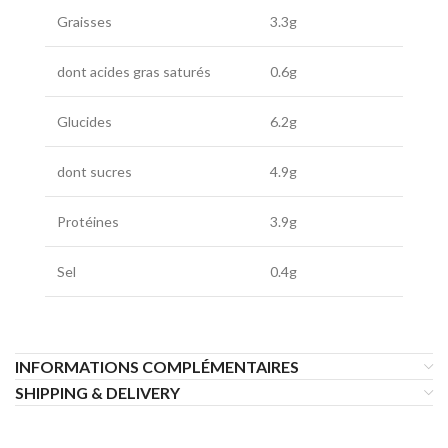
Graisses
3.3g
dont acides gras saturés
0.6g
Glucides
6.2g
dont sucres
4.9g
Protéines
3.9g
Sel
0.4g
INFORMATIONS COMPLÉMENTAIRES
SHIPPING & DELIVERY