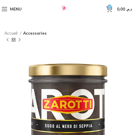
0
MENU
0,00
د.م.
Accueil
Accessories