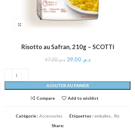
Click to enlarge
Risotto au Safran, 210g – SCOTTI
39,00
د.م.
47,00
د.م.
AJOUTER AU PANIER
Compare
Add to wishlist
Catégorie :
Accessories
Étiquettes :
emballes
,
Riz
Share: