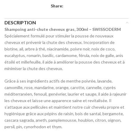
Share:
DESCRIPTION
Shampoing anti-chute cheveux gras, 300ml – SWISSODERM
Spécialement formulé pour stimuler la pousse de nouveaux
cheveux et prévenir la chute des cheveux. Incorporation de
biotine, ail, arbre à thé, niacinamide, poivre noir, noix de coco,
eucalyptus, romarin, basilic, cardamome, férula, noix de galle, anis
étoilé et millefeuille, il aide à améliorer la pousse des cheveux et à
minimiser la chute des cheveux.
Grâce à ses ingrédients actifs de menthe poivrée, lavande,
camomille, rose, mandarine, orange, carotte, cannelle, cyprès
méditerranéen, fenouil, genévrier, laurier et sauge, il aide à rajeunir
les cheveux et laisse une apparence saine et revitalisée. Il
s’attaque aux pellicules et maintient notre cuir chevelu propre et
hygiénique grâce aux pépins de raisin, bois de santal, bergamote,
cascara sagrada, aneth, pamplemousse, houblon, citron, oignon,
persil, pin, cynorhodon et thym.