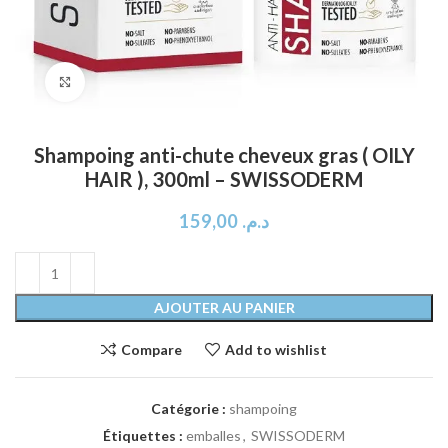
Click to enlarge
Shampoing anti-chute cheveux gras ( OILY
HAIR ), 300ml – SWISSODERM
159,00
د.م.
AJOUTER AU PANIER
Compare
Add to wishlist
Catégorie :
shampoing
Étiquettes :
emballes
,
SWISSODERM