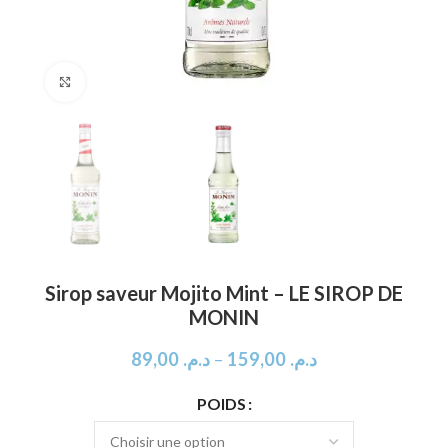
Click to enlarge
Sirop saveur Mojito Mint – LE SIROP DE
MONIN
89,00
د.م.
–
159,00
د.م.
POIDS