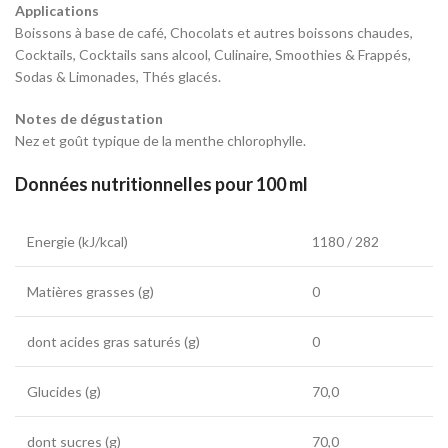
Applications
Boissons à base de café, Chocolats et autres boissons chaudes,
Cocktails, Cocktails sans alcool, Culinaire, Smoothies & Frappés,
Sodas & Limonades, Thés glacés.
Notes de dégustation
Nez et goût typique de la menthe chlorophylle.
Données nutritionnelles pour 100 ml
Energie (kJ/kcal)
1180 / 282
Matières grasses (g)
0
dont acides gras saturés (g)
0
Glucides (g)
70,0
dont sucres (g)
70,0