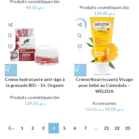
Produits cosmétiques bio
Produits cosmétiques bio
49,50
د.م.
129,00
د.م.
-13%
Crème hydratante anti-âge à
Crème Nourrissante Visage
la grenade BIO – Dr. Organic
pour bébé au Calendula –
WELEDA
Produits cosmétiques bio
139,50
د.م.
Accessories
90,00
د.م.
103,00
د.م.
←
1
2
3
4
5
6
7
…
21
22
23
→