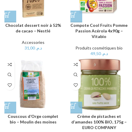
Chocolat dessert noir à 52%
Compote Cool Fruits Pomme
de cacao – Nestlé
Passion Acérola 4x90g –
Vitabio
Accessories
31,00
د.م.
Produits cosmétiques bio
49,50
د.م.
Crème de pistaches et
Couscous d’Orge complet
d’amandes 100% BIO, 175g –
bio – Moulin des moines
EURO COMPANY