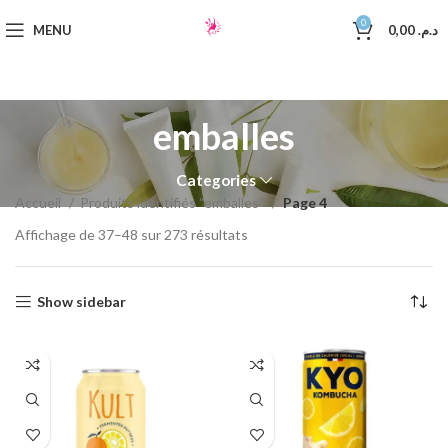
0
MENU
0,00
د.م.
emballes
Categories
Accueil
Produits identifiés “emballes”
Page 4
Affichage de 37–48 sur 273 résultats
Show sidebar