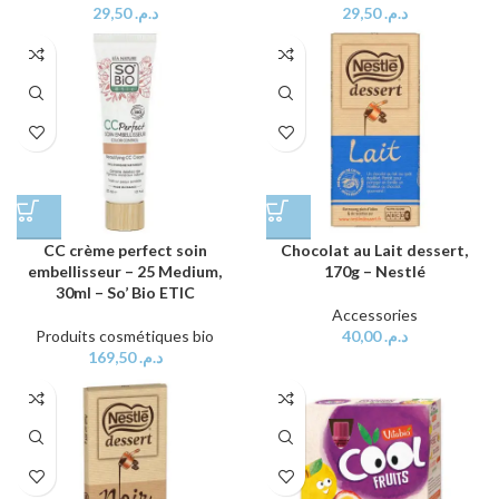
29,50
د.م.
29,50
د.م.
CC crème perfect soin
Chocolat au Lait dessert,
embellisseur – 25 Medium,
170g – Nestlé
30ml – So’ Bio ETIC
Accessories
Produits cosmétiques bio
40,00
د.م.
169,50
د.م.