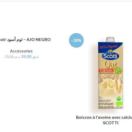
Ail noir ثوم أسود – AJO NEGRO
AU PANIER
-28%
Accessories
39,00
د.م.
70,00
د.م.
Boisson à l’avoine avec calci
AJOUTER AU PANIER
SCOTTI