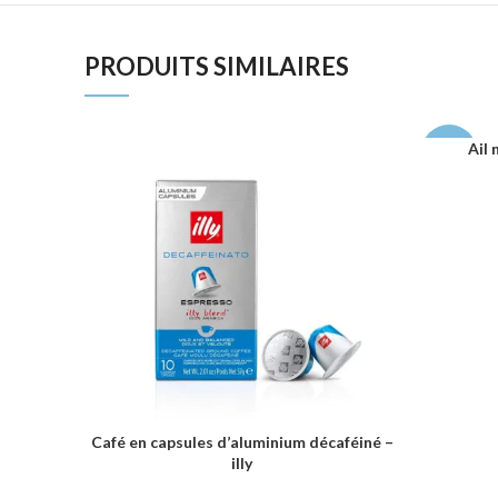
PRODUITS SIMILAIRES
AJOUTER 
-44%
Café en capsules d’aluminium décaféiné –
AJOUTER AU PANIER
illy