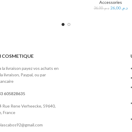
Accessories
26,00
د.م.
36,00
د.م.
ITI COSMETIQUE
 la livraison payez vos achats en
a livraison, Paypal, ou par
ancaire
3 605828635
 4 Rue Rene Verheecke, 59640,
, France
colascabos92@gmail.com