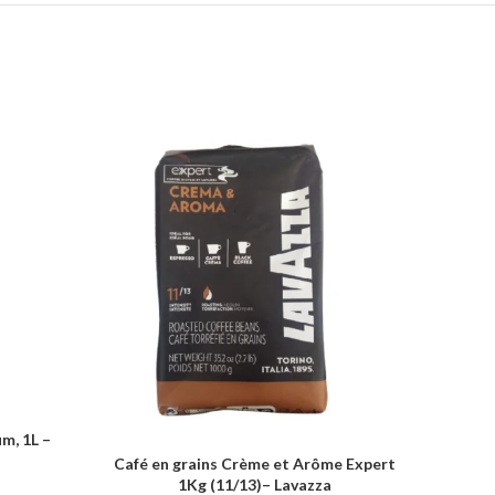
um, 1L –
Café e
AJOUTER
Café en grains Crème et Arôme Expert
AJOUTER AU PANIER
1Kg (11/13)– Lavazza