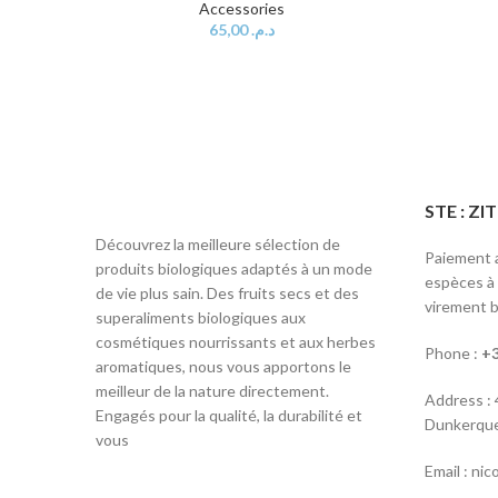
Accessories
65,00
د.م.
STE : Z
Découvrez la meilleure sélection de
Paiement a
produits biologiques adaptés à un mode
espèces à l
de vie plus sain. Des fruits secs et des
virement b
superaliments biologiques aux
cosmétiques nourrissants et aux herbes
Phone :
+3
aromatiques, nous vous apportons le
meilleur de la nature directement.
Address :
Engagés pour la qualité, la durabilité et
Dunkerque
vous
Email : ni