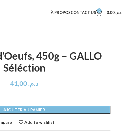
0
À PROPOS
CONTACT US
0,00
د.م.
d’Oeufs, 450g – GALLO
Séléction
41,00
د.م.
AJOUTER AU PANIER
mpare
Add to wishlist